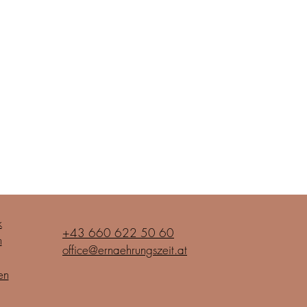
k
+43 660 622 50 60
m
office@ernaehrungszeit.at
en