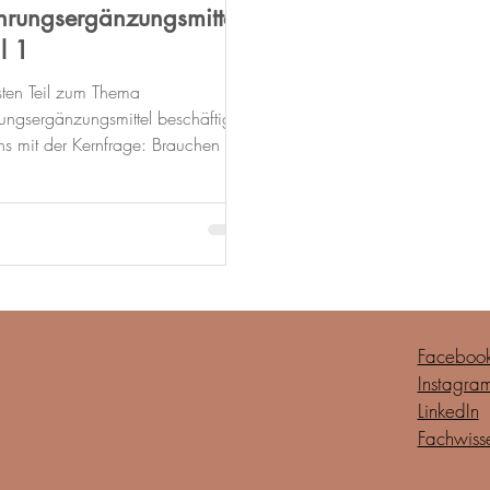
rungsergänzungsmittel
il 1
sten Teil zum Thema
ngsergänzungsmittel beschäftigen
ns mit der Kernfrage: Brauchen wir
haupt Nahrungsergänzungsmittel?
Faceboo
zeit
Instagra
LinkedIn
Fachwiss