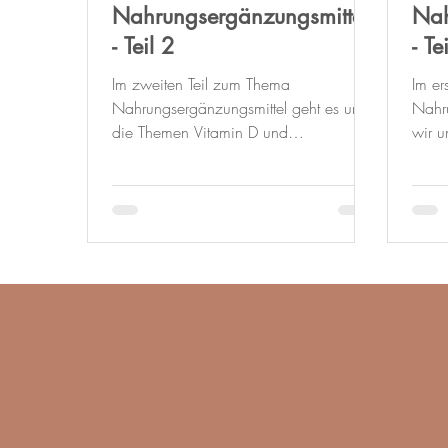
Nahrungsergänzungsmittel
Nah
- Teil 2
- Te
Im zweiten Teil zum Thema
Im er
Nahrungsergänzungsmittel geht es um
Nahru
die Themen Vitamin D und
wir u
vitaminreiche Ernährung bei wenig
über
Zeitressourcen.
Ernährungs